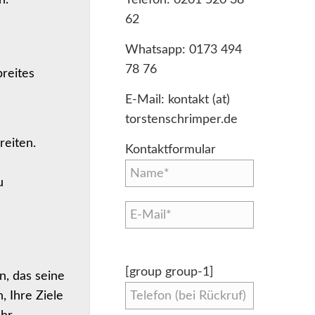
62
Whatsapp:
0173 494
78 76
breites
E-Mail:
kontakt (at)
torstenschrimper.de
reiten.
Kontaktformular
u
[group group-1]
n, das seine
, Ihre Ziele