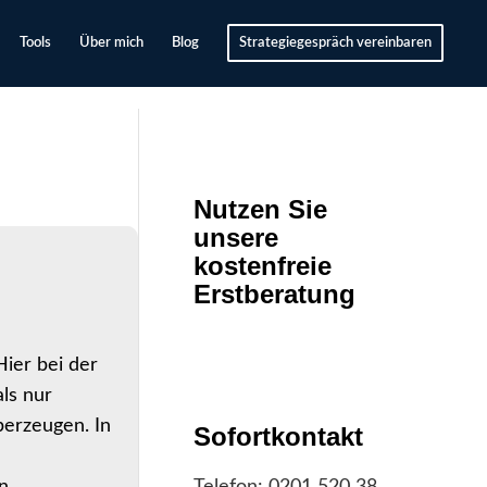
Tools
Über mich
Blog
Strategiegespräch vereinbaren
Nutzen Sie
unsere
kostenfreie
Erstberatung
ier bei der
ls nur
berzeugen. In
Sofortkontakt
n.
Telefon:
0201 520 38