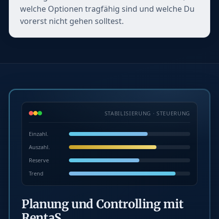
welche Optionen tragfähig sind und welche Du
vorerst nicht gehen solltest.
STABILISIERUNG · STEUERUNG
Einzahl.
Auszahl.
Reserve
Trend
Planung und Controlling mit
RentaS