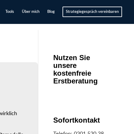
Tools
Über mich
Blog
Strategiegespräch vereinbaren
Nutzen Sie
unsere
kostenfreie
Erstberatung
irklich
Sofortkontakt
Telefon:
0201 520 38