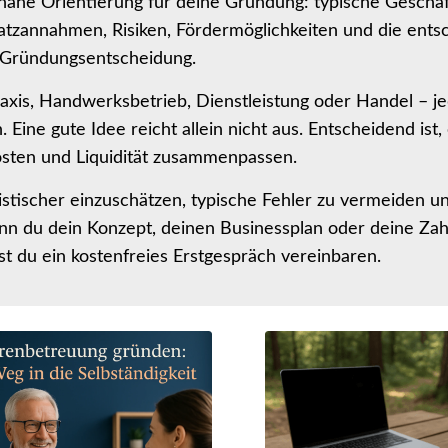
snahe Orientierung für deine Gründung: typische Geschä
satzannahmen, Risiken, Fördermöglichkeiten und die ent
d Gründungsentscheidung.
axis, Handwerksbetrieb, Dienstleistung oder Handel – j
 Eine gute Idee reicht allein nicht aus. Entscheidend ist,
Kosten und Liquidität zusammenpassen.
listischer einzuschätzen, typische Fehler zu vermeiden u
Wenn du dein Konzept, deinen Businessplan oder deine Za
st du ein kostenfreies Erstgespräch vereinbaren.