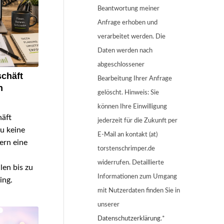
Beantwortung meiner
Anfrage erhoben und
verarbeitet werden. Die
Daten werden nach
abgeschlossener
schäft
Bearbeitung Ihrer Anfrage
n
gelöscht. Hinweis: Sie
können Ihre Einwilligung
häft
jederzeit für die Zukunft per
du keine
E-Mail an kontakt (at)
ern eine
torstenschrimper.de
widerrufen. Detaillierte
len bis zu
Informationen zum Umgang
ing.
mit Nutzerdaten finden Sie in
unserer
Datenschutzerklärung
.*