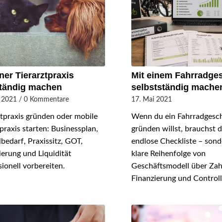
iner Tierarztpraxis
Mit einem Fahrradge
ständig machen
selbstständig mache
 2021
/
0 Kommentare
17. Mai 2021
ztpraxis gründen oder mobile
Wenn du ein Fahrradgesc
praxis starten: Businessplan,
gründen willst, brauchst 
lbedarf, Praxissitz, GOT,
endlose Checkliste – sond
ierung und Liquidität
klare Reihenfolge von
sionell vorbereiten.
Geschäftsmodell über Zah
Finanzierung und Controll