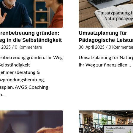
renbetreuung gründen:
Umsatzplanung für
eg in die Selbständigkeit
Pädagogische Leist
i 2025
/
0 Kommentare
30. April 2025
/
0 Kommenta
enbetreuung gründen. Ihr Weg
Umsatzplanung für Natur
Selbständigkeit
Ihr Weg zur finanziellen…
nehmensberatung &
nzgründungsberatung,
ssplan. AVGS Coaching
...