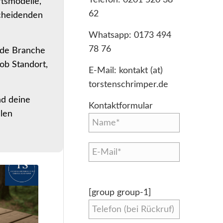
ftsmodelle,
62
scheidenden
Whatsapp:
0173 494
78 76
ede Branche
 ob Standort,
E-Mail:
kontakt (at)
torstenschrimper.de
nd deine
Kontaktformular
hlen
[group group-1]