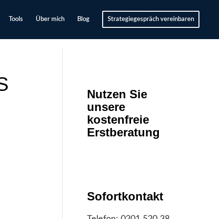
Tools
Über mich
Blog
Strategiegespräch vereinbaren
S
Nutzen Sie
unsere
kostenfreie
Erstberatung
Sofortkontakt
Telefon:
0201 520 38