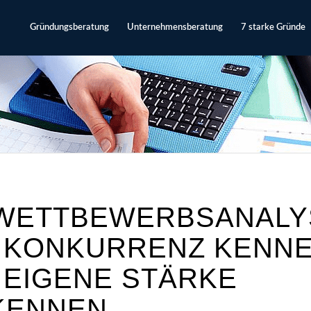
Gründungsberatung
Unternehmensberatung
7 starke Gründe
‍♀️ WETTBEWERBSANALY
E KONKURRENZ KENNE
 EIGENE STÄRKE
KENNEN