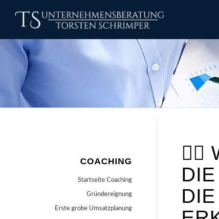
🕵️
COACHING
DI
Startseite Coaching
DIE
Gründereignung
Erste grobe Umsatzplanung
ER