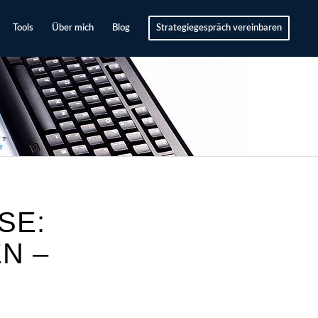
Tools
Über mich
Blog
Strategiegespräch vereinbaren
SE:
N –