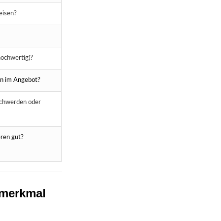
eisen?
 hochwertig)?
en im Angebot?
schwerden oder
ren gut?
gsmerkmal