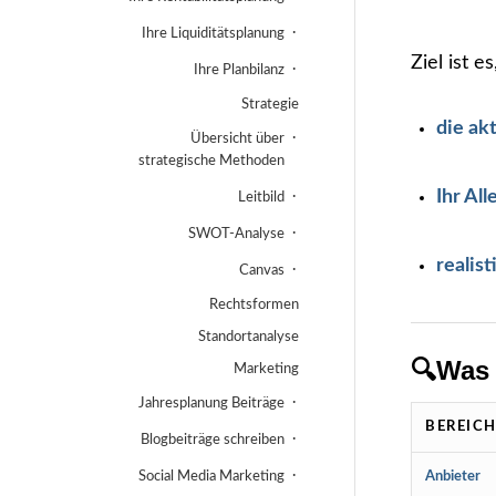
Ihre Liquiditätsplanung
Ziel ist e
Ihre Planbilanz
Strategie
die ak
Übersicht über
strategische Methoden
Ihr Al
Leitbild
SWOT-Analyse
realis
Canvas
Rechtsformen
Standortanalyse
🔍Was 
Marketing
Jahresplanung Beiträge
BEREIC
Blogbeiträge schreiben
Anbieter
Social Media Marketing