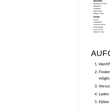
AUF
Identi
Finden
möglic
Versu
Laden 
Füllen