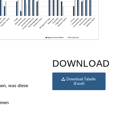
DOWNLOAD
Download Tabelle
(Excel)
nen, was diese
mmen