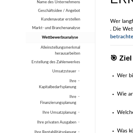
Name des Unternehmens
Geschäftsidee / Angebot
Kundenavatar erstellen
Wer langf
Markt- und Branchenanalyse
. Die Wet
betracht
Wettbewerbsanalyse
Alleinstellungsmerkmal
herausarbeiten
🎯 Zie
Erstellung des Zahlenwerkes
Umsatzsteuer
Wer bi
Ihre
Kapitalbedarfsplanung
Wie ar
Ihre
Finanzierungsplanung
Welche
Ihre Umsatzplanung
Ihre privaten Ausgaben
Was kö
Ihre Rentabilitätsplanung