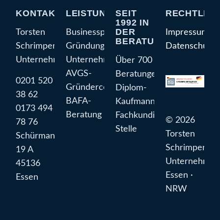
KONTAKT
LEISTUNGEN
SEIT
RECHTLIC
1992 IN
DER
Torsten
Businessplan
Impressum
BERATUNG
Schrimper
Gründungsberatung
Datenschutze
Unternehmensberatung
Unternehmensberatung
Über 700
AVGS-
Beratungen
0201 520
Gründercoaching
Diplom-
38 62
BAFA-
Kaufmann
0173 494
Beratung
Fachkundige
© 2026
78 76
Stelle
Torsten
Schürmannstraße
Schrimper
19 A
Unternehmen
45136
Essen ·
Essen
NRW