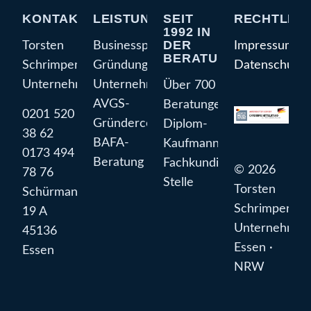
KONTAKT
LEISTUNGEN
SEIT
RECHTLIC
1992 IN
DER
Torsten
Businessplan
Impressum
BERATUNG
Schrimper
Gründungsberatung
Datenschutze
Unternehmensberatung
Unternehmensberatung
Über 700
AVGS-
Beratungen
0201 520
Gründercoaching
Diplom-
38 62
BAFA-
Kaufmann
0173 494
Beratung
Fachkundige
© 2026
78 76
Stelle
Torsten
Schürmannstraße
Schrimper
19 A
Unternehmen
45136
Essen ·
Essen
NRW