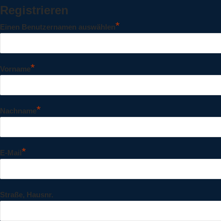
Registrieren
*
Einen Benutzernamen auswählen
*
Vorname
*
Nachname
*
E-Mail
Straße, Hausnr.