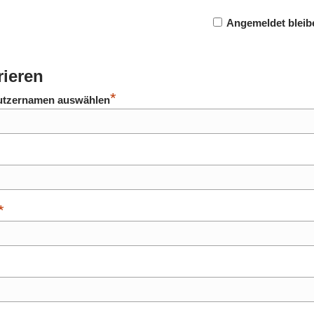
Angemeldet bleib
rieren
*
utzernamen auswählen
*