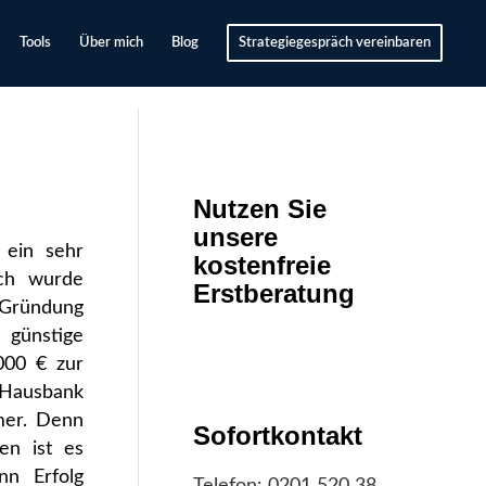
Tools
Über mich
Blog
Strategiegespräch vereinbaren
Nutzen Sie
unsere
 ein sehr
kostenfreie
äch wurde
Erstberatung
 Gründung
 günstige
000 € zur
 Hausbank
hmer. Denn
Sofortkontakt
en ist es
n Erfolg
Telefon:
0201 520 38