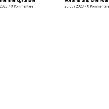
rnehmensgründer
Vorteile und Mehrwer
i 2023
/
0 Kommentare
25. Juli 2023
/
0 Kommentar