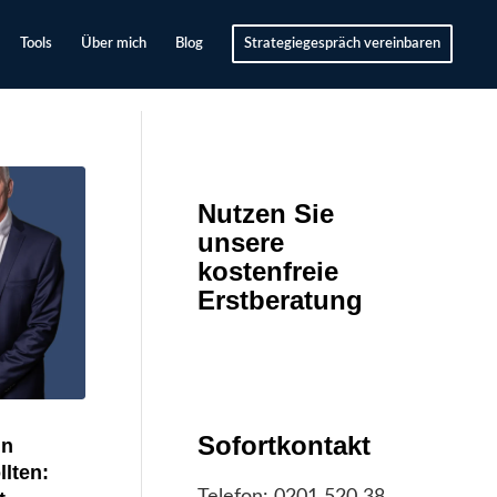
Tools
Über mich
Blog
Strategiegespräch vereinbaren
Nutzen Sie
unsere
kostenfreie
Erstberatung
Sofortkontakt
in
lten:
Telefon:
0201 520 38