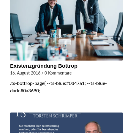
Existenzgründung Bottrop
16. August 2016
/
0 Kommentare
.ts-bottrop-page{ --ts-blue:#0d47a1; --ts-blue-
dark:#0a3690; …