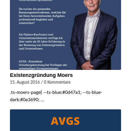
Existenzgründung Moers
15. August 2016
/
0 Kommentare
.ts-moers-page{ --ts-blue:#0d47a1; --ts-blue-
dark:#0a3690; …