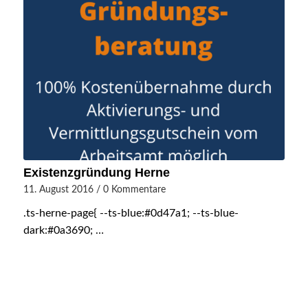
Existenzgründung Herne
11. August 2016
/
0 Kommentare
.ts-herne-page{ --ts-blue:#0d47a1; --ts-blue-
dark:#0a3690; …