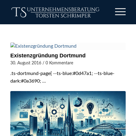
Existenzgründung Dortmund
30. August 2016
/
0 Kommentare
.ts-dortmund-page{ --ts-blue:#0d47a1; --ts-blue-
dark:#0a3690; …