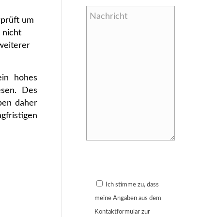
rprüft um
 nicht
weiterer
ein hohes
esen. Des
ben daher
fristigen
Bitte lasse dieses Feld leer.
Ich stimme zu, dass
meine Angaben aus dem
Kontaktformular zur