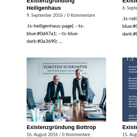
Existenzgründung
Exist
Heiligenhaus
6. Sep
9. September 2016
/
0 Kommentare
.ts-rat
.ts-heiligenhaus-page{ --ts-
blue:#
blue:#0d47a1; --ts-blue-
dark:#
dark:#0a3690; …
Existenzgründung Bottrop
Exis
16. August 2016
/
0 Kommentare
15. Aug