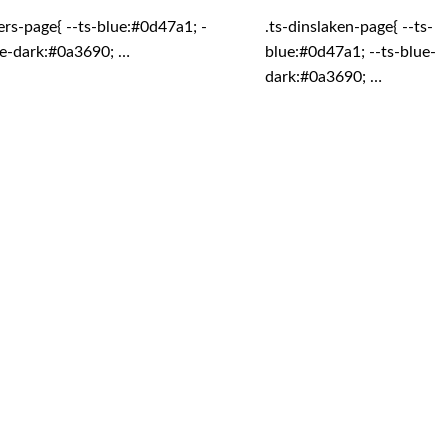
ers-page{ --ts-blue:#0d47a1; -
.ts-dinslaken-page{ --ts-
ue-dark:#0a3690; …
blue:#0d47a1; --ts-blue-
dark:#0a3690; …