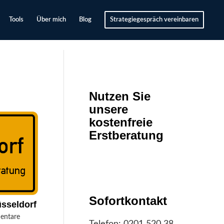
Tools
Über mich
Blog
Strategiegespräch vereinbaren
Nutzen Sie
unsere
kostenfreie
Erstberatung
Sofortkontakt
sseldorf
entare
Telefon:
0201 520 38