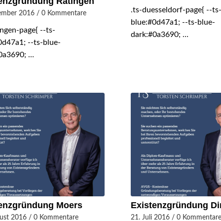
enzgründung Ratingen
.ts-duesseldorf-page{ --ts
tember 2016
/
0 Kommentare
blue:#0d47a1; --ts-blue-
ingen-page{ --ts-
dark:#0a3690; …
0d47a1; --ts-blue-
0a3690; …
tenzgründung Moers
Existenzgründung Di
ust 2016
/
0 Kommentare
21. Juli 2016
/
0 Kommentar