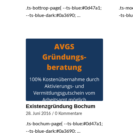
.ts-bottrop-page{ --ts-blue:#0d47a1;
.ts-mo
--ts-blue-dark:#0a3690; …
-ts-bl
Existenzgründung Bochum
28. Juni 2016
/
0 Kommentare
.ts-bochum-page{ --ts-blue:#0d47a1;
--ts-blue-dark:#0a3690; …