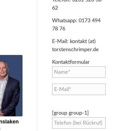
-
62
Whatsapp:
0173 494
78 76
E-Mail:
kontakt (at)
torstenschrimper.de
Kontaktformular
[group group-1]
nslaken
e