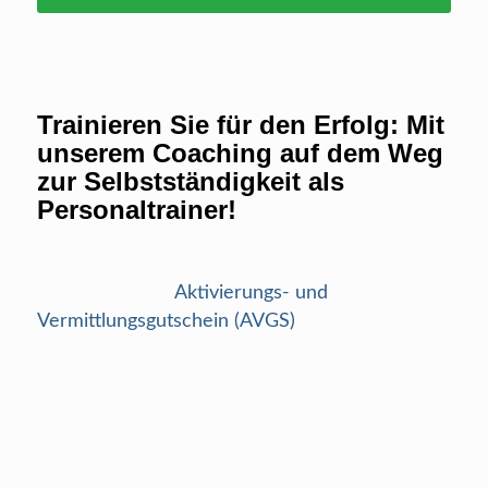
Trainieren Sie für den Erfolg: Mit
unserem Coaching auf dem Weg
zur Selbstständigkeit als
Personaltrainer!
Nutzen Sie den
Aktivierungs- und
Vermittlungsgutschein (AVGS)
für einen
erfolgreichen Start in Ihre Selbstständigkeit als
Personaltrainer – ein bewährtes Coaching-
Programm für den Übergang aus der
Arbeitslosigkeit in die Fitnessbranche. Mit
unserer Unterstützung erkennen Sie die