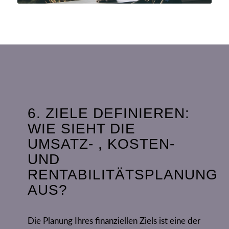
6. ZIELE DEFINIEREN:
WIE SIEHT DIE
UMSATZ- , KOSTEN-
UND
RENTABILITÄTSPLANUNG
AUS?
Die Planung Ihres finanziellen Ziels ist eine der