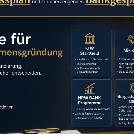
ssplan
Bankgesp
und ein überzeugendes