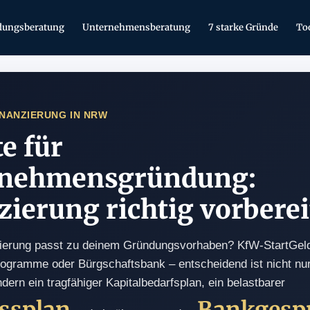
dungsberatung
Unternehmensberatung
7 starke Gründe
To
NANZIERUNG IN NRW
e für
rnehmensgründung:
zierung richtig vorbere
ierung passt zu deinem Gründungsvorhaben? KfW-StartGeld,
ramme oder Bürgschaftsbank – entscheidend ist nicht nu
ern ein tragfähiger Kapitalbedarfsplan, ein belastbarer