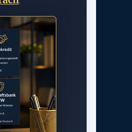
räch
.