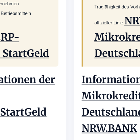
ternehmen
Tragfähigkeit des Vor
 Betriebsmitteln
NR
offizieller Link:
ERP-
Mikrokre
 StartGeld
Deutschl
mationen der
Informatio
Mikrokredi
StartGeld
Deutschland
NRW.BANK