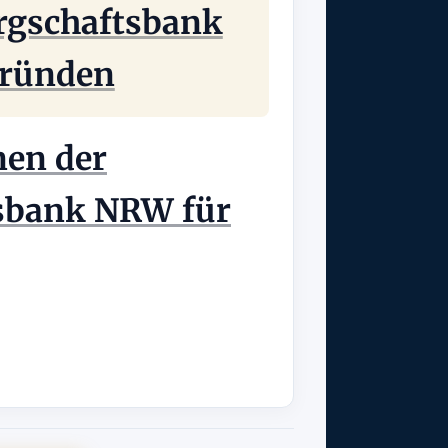
rgschaftsbank
ründen
nen der
sbank NRW für