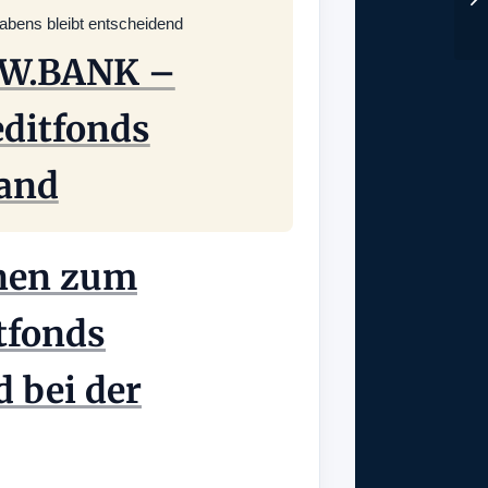
habens bleibt entscheidend
W.BANK –
ditfonds
and
nen zum
tfonds
 bei der