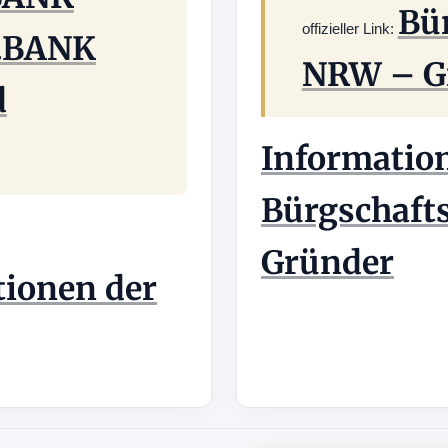
Bü
offizieller Link:
.BANK
NRW – G
d
Informatio
Bürgschaft
Gründer
ionen der