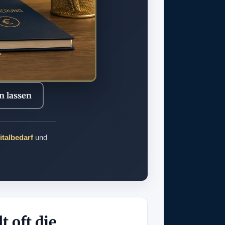
n lassen
italbedarf
und
t oft die