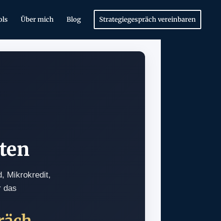
ols
Über mich
Blog
Strategiegespräch vereinbaren
iten
 Mikrokredit,
r das