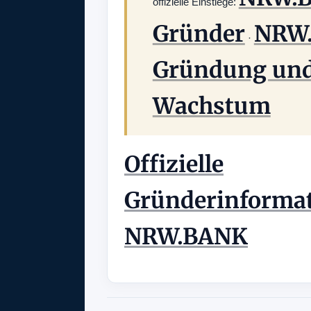
offizielle Einstiege:
Gründer
NRW
·
Gründung un
Wachstum
Offizielle
Gründerinformat
NRW.BANK