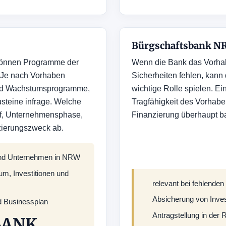
Bürgschaftsbank N
 können Programme der
Wenn die Bank das Vorhabe
 Je nach Vorhaben
Sicherheiten fehlen, kan
nd Wachstumsprogramme,
wichtige Rolle spielen. Ein
steine infrage. Welche
Tragfähigkeit des Vorhabe
rf, Unternehmensphase,
Finanzierung überhaupt b
zierungszweck ab.
 und Unternehmen in NRW
m, Investitionen und
relevant bei fehlenden
Absicherung von Inves
d Businessplan
Antragstellung in der
BANK