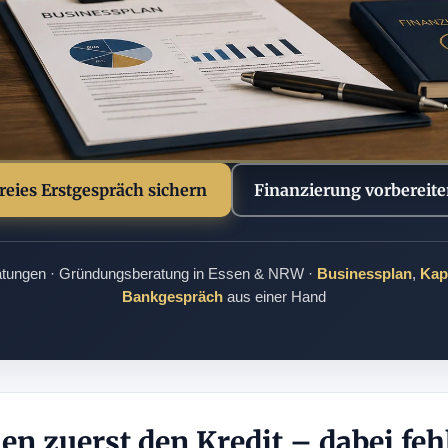
reies Erstgespräch sichern
Finanzierung vorbereite
atungen · Gründungsberatung in Essen & NRW ·
Businessplan
,
Kap
Bankgespräch
aus einer Hand
n zuerst den Kredit – dabei fehl