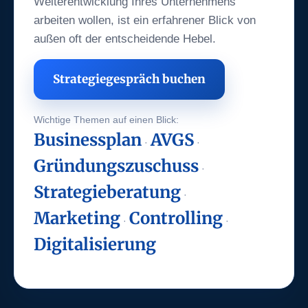
Weiterentwicklung Ihres Unternehmens
arbeiten wollen, ist ein erfahrener Blick von
außen oft der entscheidende Hebel.
Strategiegespräch buchen
Wichtige Themen auf einen Blick:
Businessplan
AVGS
·
·
Gründungszuschuss
·
Strategieberatung
·
Marketing
Controlling
·
·
Digitalisierung