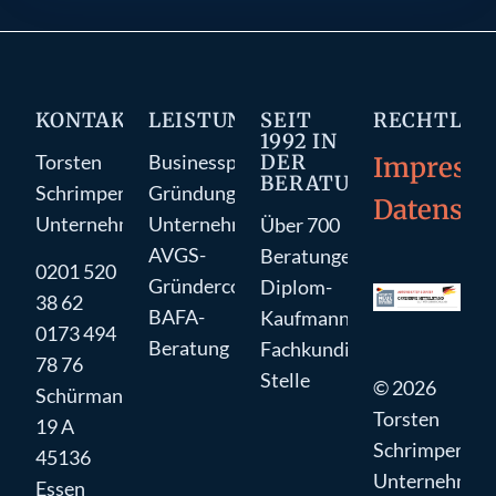
KONTAKT
LEISTUNGEN
SEIT
RECHTLIC
1992 IN
DER
Torsten
Businessplan
Impress
BERATUNG
Schrimper
Gründungsberatung
Datensch
Unternehmensberatung
Unternehmensberatung
Über 700
AVGS-
Beratungen
0201 520
Gründercoaching
Diplom-
38 62
BAFA-
Kaufmann
0173 494
Beratung
Fachkundige
78 76
Stelle
© 2026
Schürmannstraße
Torsten
19 A
Schrimper
45136
Unternehmen
Essen