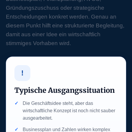
Gründungszuschuss oder strategische
Entscheidungen konkret werden. Genau an
diesem Punkt hilft eine strukturierte Begleitung,
damit aus einer Idee ein wirtschaftlich
stimmiges Vorhaben wird.
!
Typische Ausgangssituation
Die Geschäftsidee steht, aber das
wirtschaftliche Konzept ist noch nicht sauber
ausgearbeitet.
Businessplan und Zahlen wirken komplex