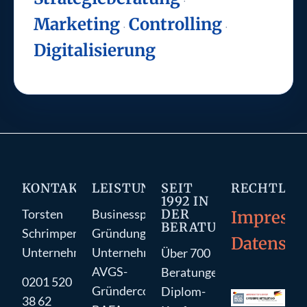
·
Marketing
Controlling
·
·
Digitalisierung
KONTAKT
LEISTUNGEN
SEIT
RECHTLIC
1992 IN
DER
Torsten
Businessplan
Impress
BERATUNG
Schrimper
Gründungsberatung
Datensch
Unternehmensberatung
Unternehmensberatung
Über 700
AVGS-
Beratungen
0201 520
Gründercoaching
Diplom-
38 62